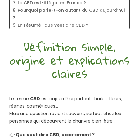
7. Le CBD est-il légal en France ?
8. Pourquoi parle-t-on autant du CBD aujourd’hui
?
9. En résumé : que veut dire CBD ?
10. FAQ – Questions fréquentes
Définition simple,
10.1. Le CBD est-il une drogue ?
10.2. Peut-on être positif à un test après avoir
origine et explications
consommé du CBD ?
10.3. Le CBD est-il naturel ?
claires
Le terme
CBD
est aujourd’hui partout : huiles, fleurs,
résines, cosmétiques…
Mais une question revient souvent, surtout chez les
personnes qui découvrent le chanvre bien-être :
👉
Que veut dire CBD, exactement ?