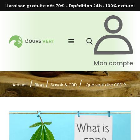
Livraison gratuite dès 70€ • Expédition 24h • 100% naturel
menu
Mon compte
Accueil
Blog
Savoir & CBD
Que veut dire CBD ?