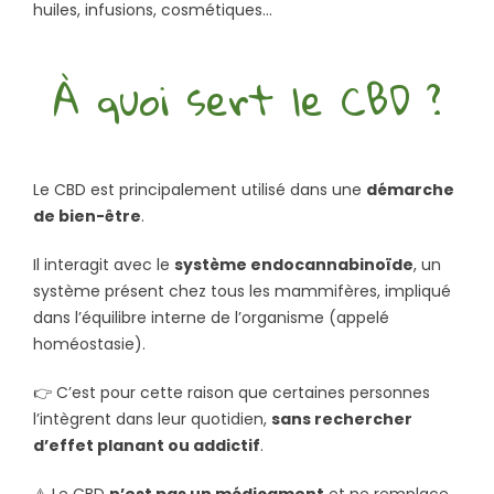
huiles, infusions, cosmétiques…
À quoi sert le CBD ?
Le CBD est principalement utilisé dans une
démarche
de bien-être
.
Il interagit avec le
système endocannabinoïde
, un
système présent chez tous les mammifères, impliqué
dans l’équilibre interne de l’organisme (appelé
homéostasie).
👉 C’est pour cette raison que certaines personnes
l’intègrent dans leur quotidien,
sans rechercher
d’effet planant ou addictif
.
⚠️ Le CBD
n’est pas un médicament
et ne remplace