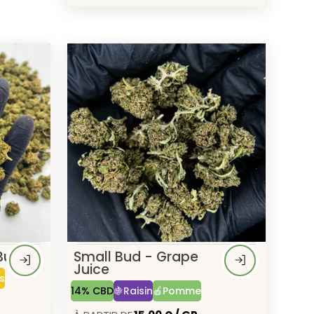
Bud
Small Bud - Grape
Juice
s
14% CBD
🍇Raisin
🍎Pomme
À Partir de
15,00 € / GR