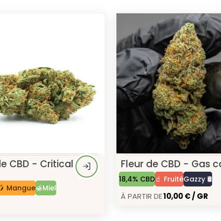
de CBD - Critical
Fleur de CBD - Gas c
18,4% CBD
🧃 Fruité
Gazzy 🛢️
🥭 Mangue
🍯Miel
À Partir de
10,00 € / GR