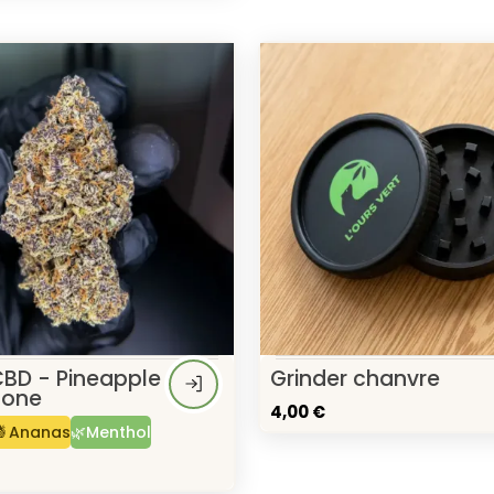
CBD - Pineapple
Grinder chanvre
one
4,00 €
🍍Ananas
🌿Menthol