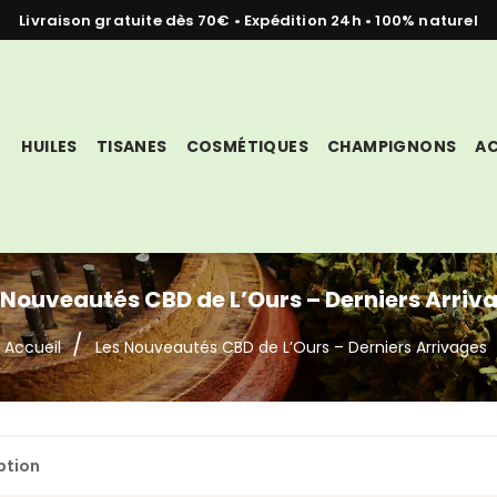
Livraison gratuite dès 70€ • Expédition 24h • 100% naturel
HUILES
TISANES
COSMÉTIQUES
CHAMPIGNONS
AC
 Nouveautés CBD de L’Ours – Derniers Arriv
Accueil
Les Nouveautés CBD de L’Ours – Derniers Arrivages
ption