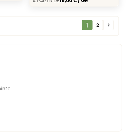
1

2
inte.