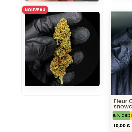
NOUVEAU
Fleur 
snowc
15% CBD
10,00 €