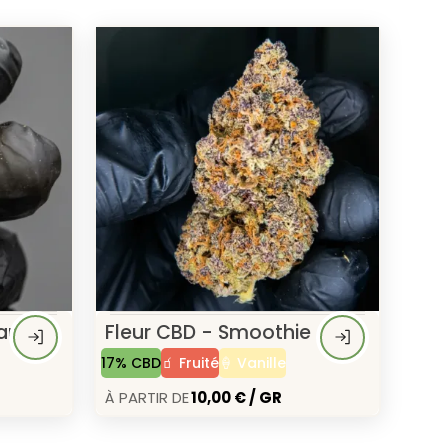
an
Fleur CBD - Smoothie
17% CBD
🧃 Fruité
🍦 Vanille
À Partir de
10,00 € / GR