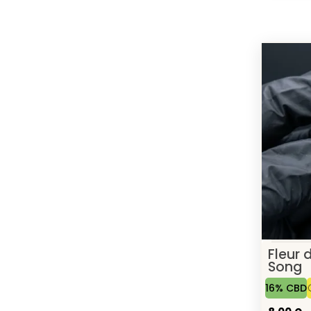
Fleur 
Song
16% CBD
8,00 €