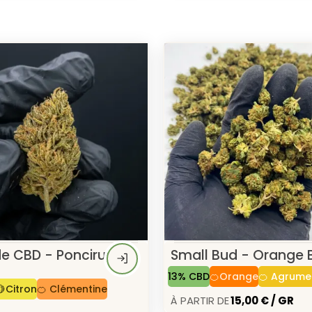
de CBD - Poncirus
Small Bud - Orange 
13% CBD
🍊Orange
🍊 Agrume
🍋Citron
🍊 Clémentine
À Partir de
15,00 € / GR