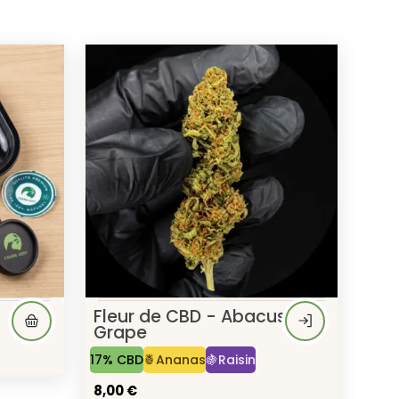
Fleur de CBD - Abacus
Grape
17% CBD
🍍Ananas
🍇Raisin
8,00 €