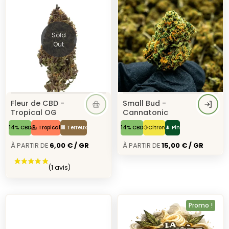
Sold
Out
(1 avis)
Fleur de CBD -
Small Bud -
Tropical OG
Cannatonic
14% CBD
🏝️ Tropical
🟫 Terreux
14% CBD
🍋Citron
🌲 Pin
À Partir de
6,00 € / GR
À Partir de
15,00 € / GR
Promo !