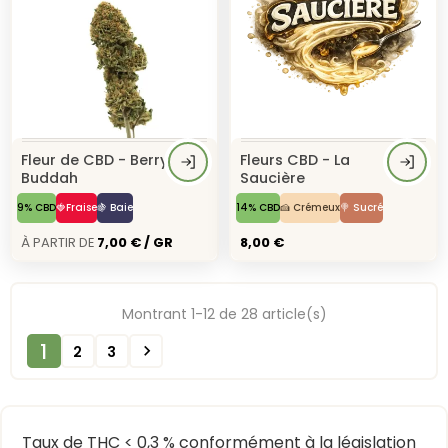
Fleur de CBD - Berry
Fleurs CBD - La
Buddah
Saucière
9% CBD
🍓Fraise
🍇 Baie
14% CBD
🍰 Crémeux
🍭 Sucré
À Partir de
7,00 € / GR
8,00 €
Montrant 1-12 de 28 article(s)
1

2
3
Taux de THC < 0,3 % conformément à la législation