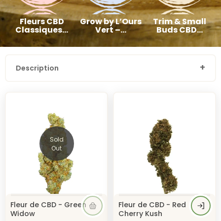
Fleurs CBD
Grow by L’Ours
Trim & Small
Classiques...
Vert –...
Buds CBD...
Description
Sold
Out
Fleur de CBD - Green
Fleur de CBD - Red
Widow
Cherry Kush