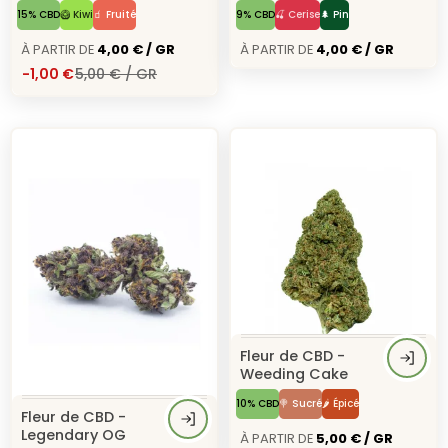
15% CBD
🥝 Kiwi
🧃 Fruité
9% CBD
🍒 Cerise
🌲 Pin
À Partir de
4,00 € / GR
À Partir de
4,00 € / GR
-1,00 €
5,00 € / GR
Fleur de CBD -
Weeding Cake
10% CBD
🍭 Sucré
🌶️ Épicé
Fleur de CBD -
À Partir de
5,00 € / GR
Legendary OG