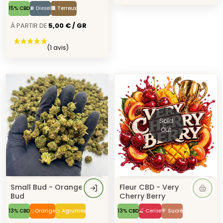
15% CBD
⛽ Diesel
🟫 Terreux
À Partir de
5,00 € / GR
Sold
Out
Small Bud - Orange
Fleur CBD - Very
Bud
Cherry Berry
13% CBD
🍊Orange
🍊 Agrumes
13% CBD
🍒 Cerise
🍭 Sucré