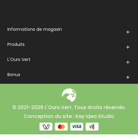
Informations de magasin

Produits

L'Ours Vert

Bonus

© 2021-2026 L'Ours Vert. Tous droits réservés.
Conception du site : Key Idea Studio