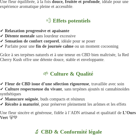
Une fleur équilibrée, à la fois
douce, fruitée et profonde
, idéale pour une
expérience aromatique pleine et accessible.
💨
Effets potentiels
✔
Relaxation progressive et apaisante
✔
Détente mentale
sans lourdeur excessive
✔
Sensation de confort corporel
, idéale pour se poser
✔
Parfaite pour une
fin de journée calme
ou un moment cocooning
Grâce à ses terpènes naturels et à une teneur en CBD bien maîtrisée, la Red
Cherry Kush offre une détente douce, stable et enveloppante.
🌱
Culture & Qualité
✔
Fleur de CBD issue d’une sélection rigoureuse
, travaillée avec soin
✔
Culture respectueuse du vivant
, sans terpènes ajoutés ni cannabinoïdes
synthétiques
✔
Manucure soignée
, buds compacts et résineux
✔
Récolte à maturité
, pour préserver pleinement les arômes et les effets
Une fleur sincère et généreuse, fidèle à l’ADN artisanal et qualitatif de
L’Ours
Vert
🐻💚
🔬
CBD & Conformité légale