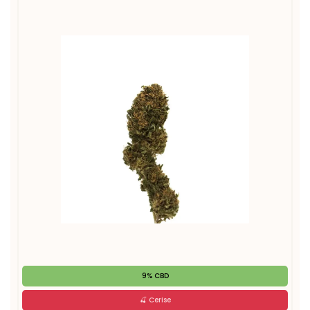
9% CBD
🍒 Cerise