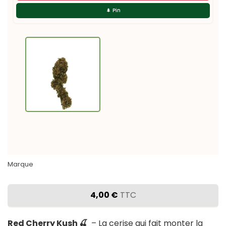

🌲 Pin
Marque
4,00 €
TTC
Red Cherry Kush 🍒
– La cerise qui fait monter la