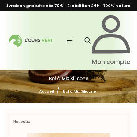
Livraison gratuite dès 70€ • Expédition 24h • 100% naturel
menu
Mon compte
Bol à Mix Silicone
Accueil
Bol à Mix Silicone
Nouveau