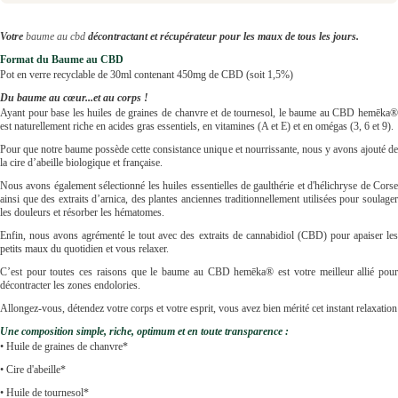
Votre
baume au cbd
décontractant et récupérateur pour les maux de tous les jours.
Format du Baume au CBD
Pot en verre recyclable de 30ml contenant 450mg de CBD (soit 1,5%)
Du baume au cœur...et au corps !
Ayant pour base les huiles de graines de chanvre et de tournesol, le baume au CBD hemēka®
est naturellement riche en acides gras essentiels, en vitamines (A et E) et en omégas (3, 6 et 9).
Pour que notre baume possède cette consistance unique et nourrissante, nous y avons ajouté de
la cire d’abeille biologique et française.
Nous avons également sélectionné les huiles essentielles de gaulthérie et d'hélichryse de Corse
ainsi que des extraits d’arnica, des plantes anciennes traditionnellement utilisées pour soulager
les douleurs et résorber les hématomes.
Enfin, nous avons agrémenté le tout avec des extraits de cannabidiol (CBD) pour apaiser les
petits maux du quotidien et vous relaxer.
C’est pour toutes ces raisons que le baume au CBD hemēka® est votre meilleur allié pour
décontracter les zones endolories.
Allongez-vous, détendez votre corps et votre esprit, vous avez bien mérité cet instant relaxation
Une composition simple, riche, optimum et en toute transparence :
• Huile de graines de chanvre*
• Cire d'abeille*
• Huile de tournesol*