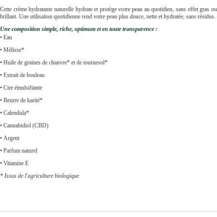
Cette crème hydratante naturelle hydrate et protège votre peau au quotidien, sans effet gras ou
brillant. Une utilisation quotidienne rend votre peau plus douce, nette et hydratée, sans résidus.
Une composition simple, riche, optimum et en toute transparence :
• Eau
• Mélisse*
• Huile de graines de chanvre* et de tournesol*
• Extrait de bouleau
• Cire émulsifiante
• Beurre de karité*
• Calendula*
• Cannabidiol (CBD)
• Argent
• Parfum naturel
• Vitamine E
* Issus de l'agriculture biologique