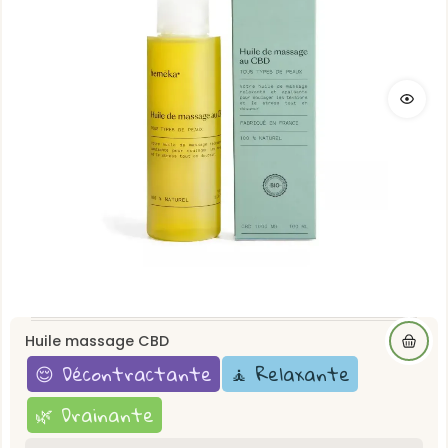
Huile massage CBD
😌 Décontractante
🧘 Relaxante
🌿 Drainante