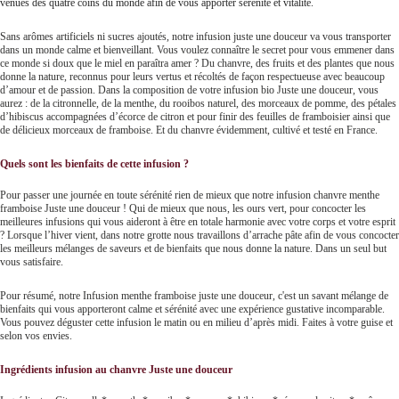
venues des quatre coins du monde afin de vous apporter sérénité et vitalité.
Sans arômes artificiels ni sucres ajoutés, notre infusion juste une douceur va vous transporter
dans un monde calme et bienveillant. Vous voulez connaître le secret pour vous emmener dans
ce monde si doux que le miel en paraîtra amer ? Du chanvre, des fruits et des plantes que nous
donne la nature, reconnus pour leurs vertus et récoltés de façon respectueuse avec beaucoup
d’amour et de passion. Dans la composition de votre infusion bio Juste une douceur, vous
aurez : de la citronnelle, de la menthe, du rooibos naturel, des morceaux de pomme, des pétales
d’hibiscus accompagnées d’écorce de citron et pour finir des feuilles de framboisier ainsi que
de délicieux morceaux de framboise. Et du chanvre évidemment, cultivé et testé en France.
Quels sont les bienfaits de cette infusion ?
Pour passer une journée en toute sérénité rien de mieux que notre infusion chanvre menthe
framboise Juste une douceur ! Qui de mieux que nous, les ours vert, pour concocter les
meilleures infusions qui vous aideront à être en totale harmonie avec votre corps et votre esprit
? Lorsque l’hiver vient, dans notre grotte nous travaillons d’arrache pâte afin de vous concocter
les meilleurs mélanges de saveurs et de bienfaits que nous donne la nature. Dans un seul but
vous satisfaire.
Pour résumé, notre Infusion menthe framboise juste une douceur, c'est un savant mélange de
bienfaits qui vous apporteront calme et sérénité avec une expérience gustative incomparable.
Vous pouvez déguster cette infusion le matin ou en milieu d’après midi. Faites à votre guise et
selon vos envies.
Ingrédients infusion au chanvre Juste une douceur