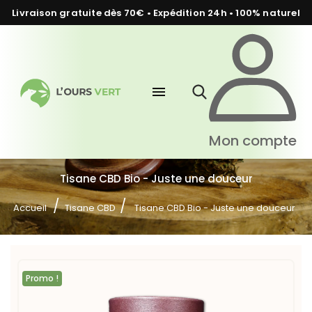
Livraison gratuite dès 70€ • Expédition 24h • 100% naturel
menu
Mon compte
Tisane CBD Bio - Juste une douceur
Accueil
Tisane CBD
Tisane CBD Bio - Juste une douceur
Promo !