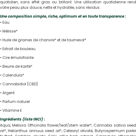
quotidien, sans effet gras ou brillant. Une utilisation quotidienne rend
votre peau plus douce, nette et hydratée, sans résidus.
Une composition simple, riche, optimum et en toute transparence :
• Eau
• Mélisse*
• Huile de graines de chanvre* et de tournesol*
• Extrait de bouleau
• Cire émulsifiante
• Beurre de karité*
• Calendula*
• Cannabidiol (CBD)
• Argent
• Parfum naturel
• Vitamine E
Ingrédients (liste INCI) :
Aqua, Melissa Officinalis flower/leaf/stem water*, Cannabis sativa seed
oil*, Helianthus annuus seed oil*, Cetearyl olivate, Butyrospermum parkii