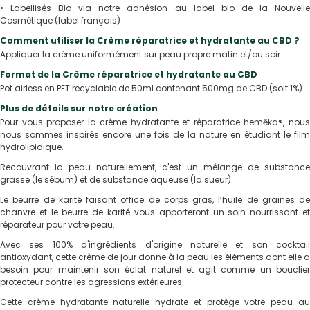
•
Labellisés Bio via notre adhésion au label bio de la Nouvell
Cosmétique (label français)
Comment utiliser la Crème réparatrice et hydratante au CBD ?
Appliquer la crème uniformément sur peau propre matin et/ou soir.
Format de la Crème réparatrice et hydratante au CBD
Pot airless en PET recyclable de 50ml contenant 500mg de CBD (soit 1%).
Plus de détails sur notre création
Pour vous proposer la crème hydratante et réparatrice hemēka®, nous
nous sommes inspirés encore une fois de la nature en étudiant le film
hydrolipidique.
Recouvrant la peau naturellement, c'est un mélange de substance
grasse (le sébum) et de substance aqueuse (la sueur).
Le beurre de karité faisant office de corps gras, l’huile de graines de
chanvre et le beurre de karité vous apporteront un soin nourrissant et
réparateur pour votre peau.
Avec ses 100% d'ingrédients d'origine naturelle et son cocktail
antioxydant, cette crème de jour donne à la peau les éléments dont elle a
besoin pour maintenir son éclat naturel et agit comme un bouclier
protecteur contre les agressions extérieures.
Cette crème hydratante naturelle hydrate et protège votre peau au