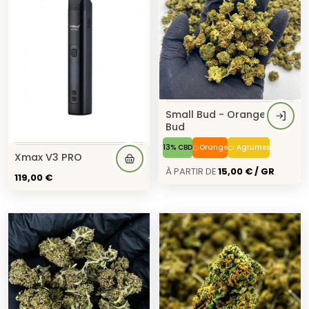
Small Bud - Orange
Bud
13% CBD
🍊Orange
🍊 Agrumes
Xmax V3 PRO
À Partir de
15,00 € / GR
119,00 €