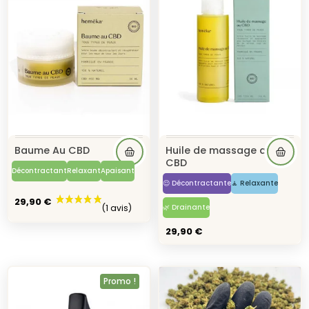
Baume Au CBD
Huile de massage au
CBD
Décontractant
Relaxant
Apaisant
😌 Décontractante
🧘 Relaxante
29,90 €
🌿 Drainante
29,90 €
Promo !