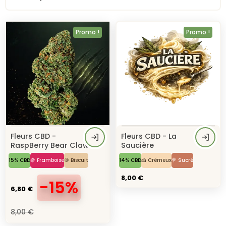
Promo !
Promo !
Fleurs CBD -
Fleurs CBD - La
RaspBerry Bear Claw
Saucière
15% CBD
🍇 Framboise
🍪 Biscuit
14% CBD
🍰 Crémeux
🍭 Sucré
8,00 €
-15%
6,80 €
8,00 €