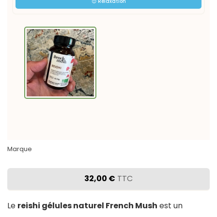

😌 Relaxation
Marque
32,00 €
TTC
Le
reishi gélules naturel French Mush
est un