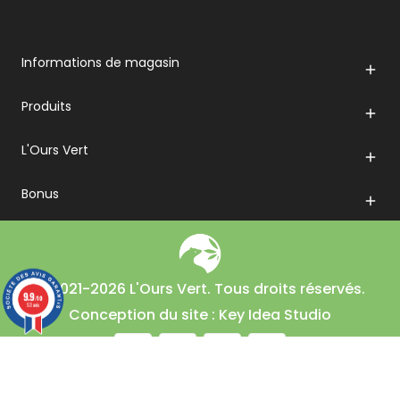
Informations de magasin

Produits

L'Ours Vert

Bonus

© 2021-2026 L'Ours Vert. Tous droits réservés.
9.9
/10
53 avis
Conception du site : Key Idea Studio
En poursuivant votre navigation sur ce site, vous acceptez