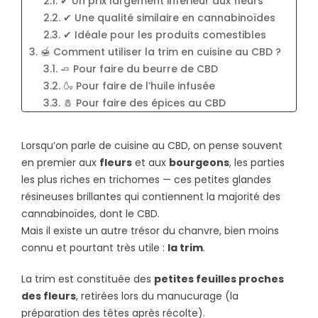
2.1. ✔ Un prix largement inférieur aux fleurs
2.2. ✔ Une qualité similaire en cannabinoïdes
2.3. ✔ Idéale pour les produits comestibles
3. 🍯 Comment utiliser la trim en cuisine au CBD ?
3.1. 🧈 Pour faire du beurre de CBD
3.2. 🍶 Pour faire de l’huile infusée
3.3. 🧂 Pour faire des épices au CBD
3.4. ☕ Pour faire des tisanes
4. ⚖️ Dois-je ajuster le dosage lorsque j’utilise de
Lorsqu’on parle de cuisine au CBD, on pense souvent
la trim ?
en premier aux
fleurs
et aux
bourgeons
, les parties
5. 🍃 Quel impact sur le goût ?
les plus riches en trichomes — ces petites glandes
6. 🤲 Trim : pour qui ?
résineuses brillantes qui contiennent la majorité des
cannabinoïdes, dont le CBD.
Mais il existe un autre trésor du chanvre, bien moins
connu et pourtant très utile :
la trim
.
La trim est constituée des
petites feuilles proches
des fleurs
, retirées lors du manucurage (la
préparation des têtes après récolte).