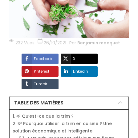
232 Vues
26/10/2021
Par
Benjamin macquet
Facebook
X
Pinterest
LinkedIn
Tumblr
TABLE DES MATIÈRES
1. 🌱 Qu’est-ce que la trim ?
2. 💸 Pourquoi utiliser la trim en cuisine ? Une
solution économique et intelligente