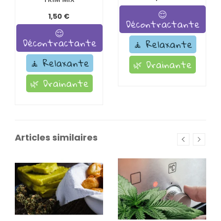
😌
1,50 €
Décontractante
😌
Décontractante
🧘 Relaxante
🧘 Relaxante
🌿 Drainante
🌿 Drainante
Articles similaires