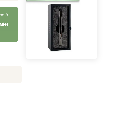
ce à
Miel