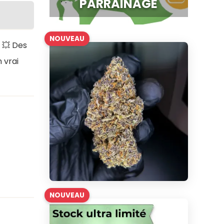
PARRAINAGE
NOUVEAU
e
💥 Des
 vrai
NOUVEAU