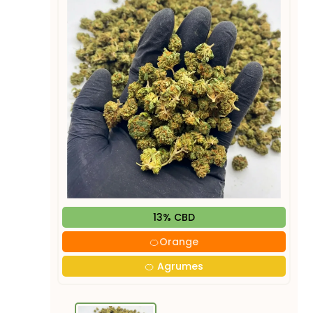
13% CBD
🍊Orange

🍊 Agrumes