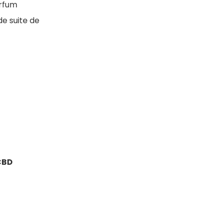
rfum
de suite de
CBD