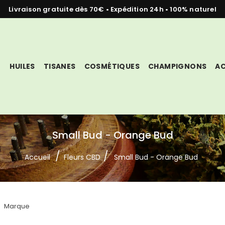
Livraison gratuite dès 70€ • Expédition 24h • 100% naturel
HUILES
TISANES
COSMÉTIQUES
CHAMPIGNONS
AC
Small Bud - Orange Bud
Accueil
Fleurs CBD
Small Bud - Orange Bud
Marque