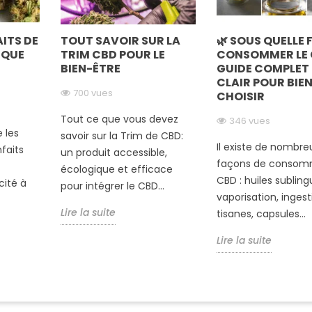
AITS DE
TOUT SAVOIR SUR LA
🌿 SOUS QUELLE
 QUE
TRIM CBD POUR LE
CONSOMMER LE 
BIEN-ÊTRE
GUIDE COMPLET 
CLAIR POUR BIE
700 vues
CHOISIR
Tout ce que vous devez
346 vues
 les
savoir sur la Trim de CBD:
Il existe de nombre
faits
un produit accessible,
façons de consom
écologique et efficace
CBD : huiles subling
cité à
pour intégrer le CBD...
vaporisation, ingest
Lire la suite
tisanes, capsules...
Lire la suite