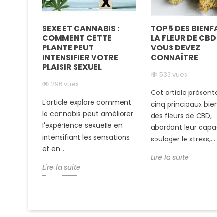
C DE LA
SEXE ET CANNABIS :
TOP 5 DES BIENF
COMMENT CETTE
LA FLEUR DE CBD
PLANTE PEUT
VOUS DEVEZ
INTENSIFIER VOTRE
CONNAÎTRE
VOS
PLAISIR SEXUEL
533 vues
BD
296 vues
Cet article présente
L'article explore comment
cinq principaux bien
 des
le cannabis peut améliorer
des fleurs de CBD,
hes en
l'expérience sexuelle en
abordant leur capa
t les
intensifiant les sensations
soulager le stress,...
est une
et en...
Lire la suite
Lire la suite