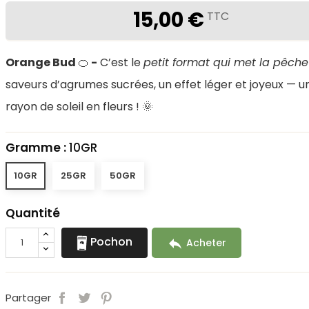
15,00 €
TTC
Orange Bud
🍊
-
C’est le
petit format qui met la pêch
saveurs d’agrumes sucrées, un effet léger et joyeux — un
rayon de soleil en fleurs ! 🌞
Gramme :
10GR
10GR
25GR
50GR
Quantité
Pochon

Acheter
Partager