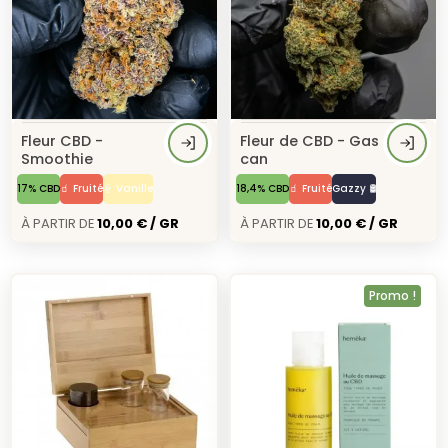
Fleur CBD -
Fleur de CBD - Gas
Smoothie
can
17% CBD
🧃 Fruité
🍦 Vanille
18,4% CBD
🧃 Fruité
Gazzy 🛢️
À Partir de
10,00 € / GR
À Partir de
10,00 € / GR
Promo !