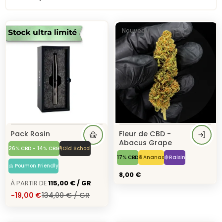
Nouveau
Pack Rosin
Fleur de CBD -
Abacus Grape
26% CBD - 14% CBG
🎙️Old School
17% CBD
🍍Ananas
🍇Raisin
🫁 Poumon Friendly
8,00 €
À Partir de
115,00 € / GR
-19,00 €
134,00 € / GR