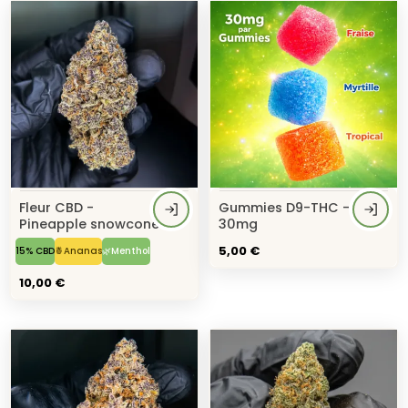
Fleur CBD -
Gummies D9-THC -
Pineapple snowcone
30mg
5,00 €
15% CBD
🍍Ananas
🌿Menthol
10,00 €