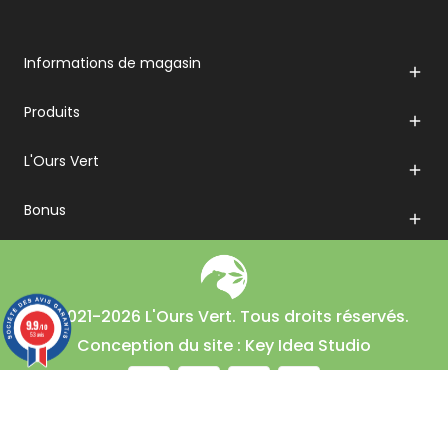
Informations de magasin

Produits

L'Ours Vert

Bonus

© 2021-2026 L'Ours Vert. Tous droits réservés.
9.9
/10
53 avis
Conception du site : Key Idea Studio
En poursuivant votre navigation sur ce site, vous acceptez