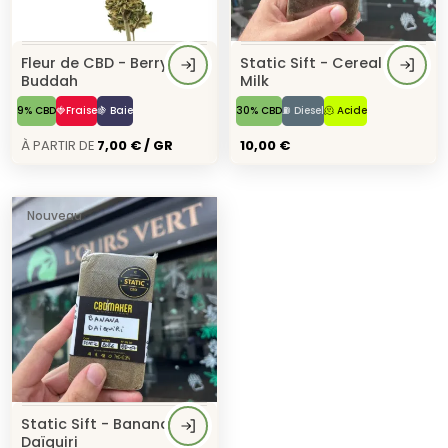
Fleur de CBD - Berry
Static Sift - Cereal
Buddah
Milk
9% CBD
🍓Fraise
🍇 Baie
30% CBD
⛽ Diesel
🫠 Acide
À Partir de
7,00 € / GR
10,00 €
Nouveau
Static Sift - Banana
Daïquiri