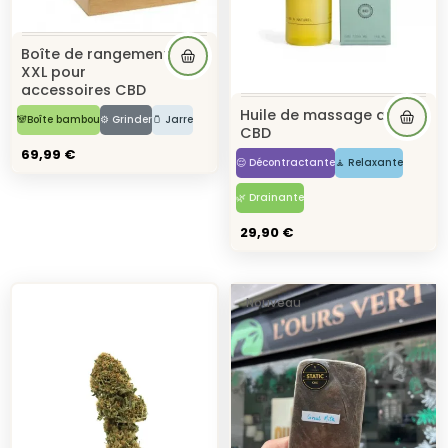
Boîte de rangement
XXL pour
accessoires CBD
Huile de massage au
🐼Boîte bambou
⚙️ Grinder
🫙 Jarre
CBD
69,99 €
😌 Décontractante
🧘 Relaxante
🌿 Drainante
29,90 €
Nouveau