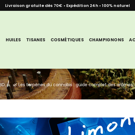
Livraison gratuite dès 70€ • Expédition 24h • 100% naturel
HUILES
TISANES
COSMÉTIQUES
CHAMPIGNONS
AC
CBD
🌿 Les terpènes du cannabis : guide complet des arômes, o