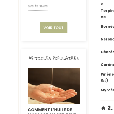
e
Lire la suite
Terpin
ne
Bornéo
VOIR TOUT
Néroli
Cédrè
ARTICLES POPULAIRES
Carèn
Pinène
& β)
Myrcè
🔥
2.
COMMENT L’HUILE DE
TOUT SAVOI