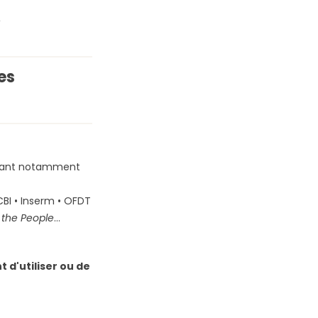
,
es
venant notamment
BI • Inserm • OFDT
the People
…
 d'utiliser ou de