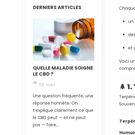
DERNIERS ARTICLES
Chaque
un
de
et
Voici u
QUELLE MALADIE SOIGNE
compren
LE CBD ?
68 vues
🌲
1.
Une question fréquente, une
Terpène
réponse honnête. On
Souvent
t’explique clairement ce que
le CBD peut — et ne peut
Terpè
pas — faire,...
Humul