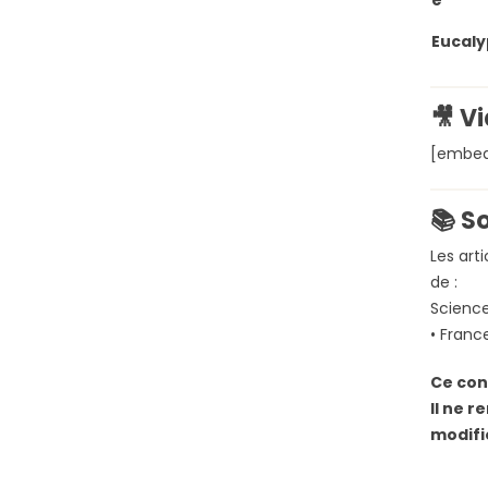
Eucaly
🎥 V
[embe
📚 S
Les art
de :
Science
• Franc
Ce con
Il ne 
modifi