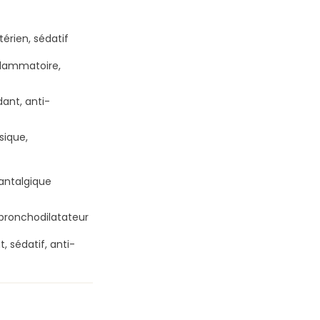
érien, sédatif
flammatoire,
ant, anti-
sique,
antalgique
bronchodilatateur
, sédatif, anti-
SCLÉROSE EN
TOP 5 DES BIENFAITS DE