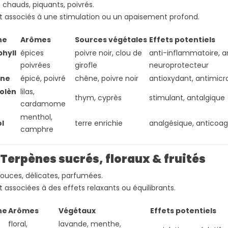
UR LE BIEN-
MYTHE, RÉALITÉ ET CE
PLAQUES :
chauds, piquants, poivrés.
QUE DIT LA SCIENCE
RÉELLEMEN
 associés à une stimulation ou un apaisement profond.
585 vues
567 vues
ne
Arômes
Sources végétales
Effets potentiels
ous devez
Comment le CBD influence-
CBD et sclér
hyll
épices
poivre noir, clou de
anti-inflammatoire, a
rim de CBD: un
t-il la sexualité, le désir et
mythe ou ou
poivrées
girofle
neuroprotecteur
ble,
l’orgasme ? Découvrez les
complément
ène
épicé, poivré
chêne, poivre noir
antioxydant, antimicr
efficace pour
résultats des études
article clair
olèn
lilas,
thym, cyprès
stimulant, antalgique
..
scientifiques,...
l’inflammatio
cardamome
menthol,
Lire la suite
Lire la suite
l
terre enrichie
analgésique, anticoag
camphre
 Terpènes sucrés, floraux & fruités
ouces, délicates, parfumées.
 associées à des effets relaxants ou équilibrants.
ne
Arômes
Végétaux
Effets potentiels
floral,
lavande, menthe,