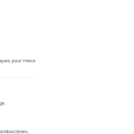
iques, pour mieux
ge.
antibactérien,