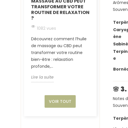
MASSAGE AU CBD PEUT
TRIM CBD PO
Arômes 
TRANSFORMER VOTRE
ÊTRE
Souvent
ROUTINE DE RELAXATION
699 vues
?
Terpè
Tout ce que v
1082 vues
Caryop
savoir sur la T
ène
Découvrez comment l’huile
produit accessi
Sabin
de massage au CBD peut
écologique et 
Terpin
transformer votre routine
intégrer le CBD.
e
bien-être : relaxation
Lire la suite
profonde,...
Bornéo
Lire la suite
🌸
3.
Notes d
VOIR TOUT
Souvent
Terpè