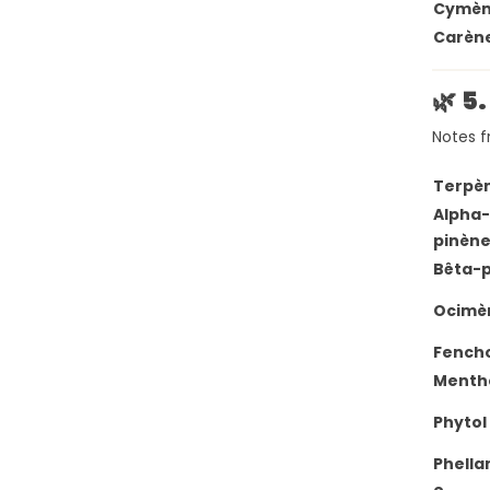
Cymè
Carèn
🌿
5.
Notes f
Terpè
Alpha-
pinèn
Bêta-
Ocimè
Fencho
Menth
Phytol
Phella
e