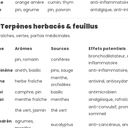
ne
orange amère
cumin, thym
anti-inflammatoire
e
pin, agrume
pin, poivron
antalgique, anti-i
 Terpènes herbacés & feuillus
raîches, vertes, parfois médicinales.
ne
Arômes
Sources
Effets potentiels
bronchodilatateur, 
pin, romarin
conifères
e
inflammatoire
pinène
aneth, basilic
pins, sauge
anti-inflammatoire
menthe,
ne
herbe fraîche
antiviral, antioxyda
orchidées
l
camphre, pin
basilic
antimicrobien
ol
menthe fraîche
menthes
analgésique, rafraî
anti-convulsif, pro
thé vert, jasmin
thé vert
sommeil
ndrèn
agrumes,
eucalyptus
anti-cancéreux, an
menthe