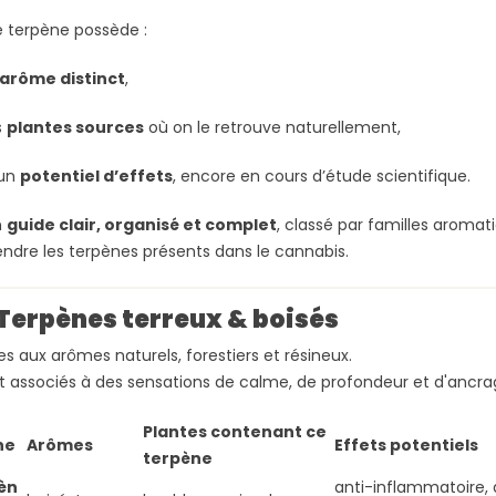
 terpène possède :
arôme distinct
,
s
plantes sources
où on le retrouve naturellement,
 un
potentiel d’effets
, encore en cours d’étude scientifique.
n
guide clair, organisé et complet
, classé par familles aromat
dre les terpènes présents dans le cannabis.
 Terpènes terreux & boisés
s aux arômes naturels, forestiers et résineux.
 associés à des sensations de calme, de profondeur et d'ancra
Plantes contenant ce
ne
Arômes
Effets potentiels
terpène
èn
anti-inflammatoire, 