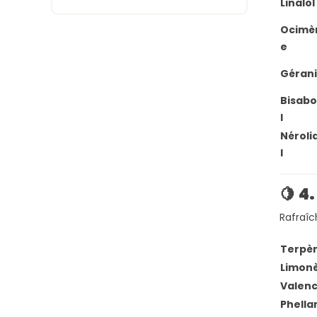
Linalol
Ocimè
e
Gérani
Bisabo
l
Néroli
l
🍋
4.
Rafraîch
Terpè
Limon
Valen
Phella