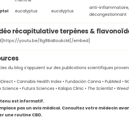
anti-inflammatoire
ptol
eucalyptus
eucalyptus
décongestionnant
idéo récapitulative terpènes & flavonoïd
d]
https://youtu.be/8g8BaBoukcM[/embed
]
ources
icles du blog s’appuient sur des publications scientifiques pro
Direct • Cannabis Health Index • Fundación Canna • PubMed • NC
e Science • Futura Sciences • Kalapa Clinic •
The Scientist
•
Weed 
tenu est informatif.
remplace pas un avis médical. Consultez votre médecin avant
er une routine CBD.