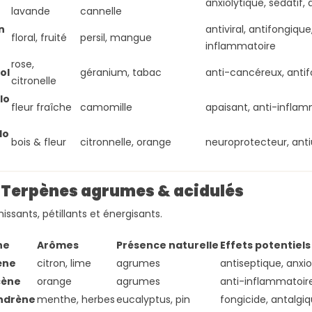
anxiolytique, sédatif,
lavande
cannelle
n
antiviral, antifongique
floral, fruité
persil, mangue
inflammatoire
rose,
ol
géranium, tabac
anti-cancéreux, anti
citronelle
lo
fleur fraîche
camomille
apaisant, anti-infla
do
bois & fleur
citronnelle, orange
neuroprotecteur, anti
 Terpènes agrumes & acidulés
issants, pétillants et énergisants.
ne
Arômes
Présence naturelle
Effets potentiels
ène
citron, lime
agrumes
antiseptique, anxiol
cène
orange
agrumes
anti-inflammatoire
ndrène
menthe, herbes
eucalyptus, pin
fongicide, antalgi