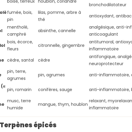
boisé, terreux
houblon, coriandre
bronchodilatateur
olè
fumée, bois,
lilas, pomme, arbre à
antioxydant, antibact
pin
thé
mentholé,
analgésique, anti-in
l
absinthe, cannelle
camphré
anticoagulant
bois, écorce,
antitumoral, antioxyd
dol
citronnelle, gingembre
fleurs
inflammatoire
antifongique, analgé
ne
cèdre, santal
cèdre
neuroprotecteur
pin, terre,
e
pin, agrumes
anti-inflammatoire, 
agrumes
 (α
pin, romarin
conifères, sauge
anti-inflammatoire, 
musc, terre
relaxant, myorelaxant
ne
mangue, thym, houblon
humide
inflammatoire
 Terpènes épicés
R SUR LA
🌿 CBD & SEXUALITÉ :
🌿 CBD & 