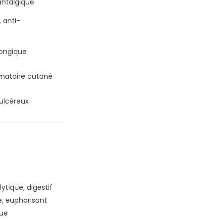
 antalgique
, anti-
fongique
mmatoire cutané
ulcéreux
ytique, digestif
, euphorisant
que