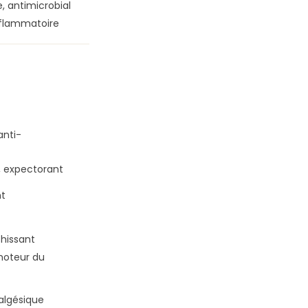
, antimicrobial
nflammatoire
anti-
, expectorant
nt
chissant
moteur du
algésique