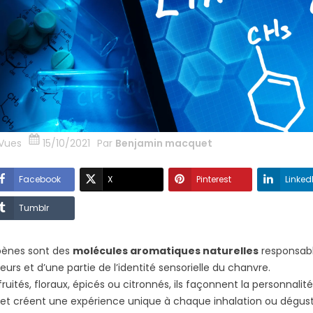
Vues
15/10/2021
Par
Benjamin macquet
Facebook
X
Pinterest
Linked
Tumblr
pènes sont des
molécules aromatiques naturelles
responsabl
eurs et d’une partie de l’identité sensorielle du chanvre.
 fruités, floraux, épicés ou citronnés, ils façonnent la personnali
 et créent une expérience unique à chaque inhalation ou dégust