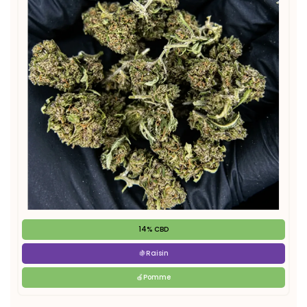
14% CBD
🍇Raisin

🍎Pomme