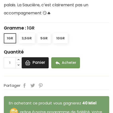
palais. La Saucière, c’est clairement pas un
accompagnement 😏🔥
Gramme :
1GR
1GR
3,5GR
5GR
10GR
Quantité
Panier

Acheter
Partager
En achetant ce produit vous gagnerez
40 Miel
grâce à notre programme de fidélité. Votre