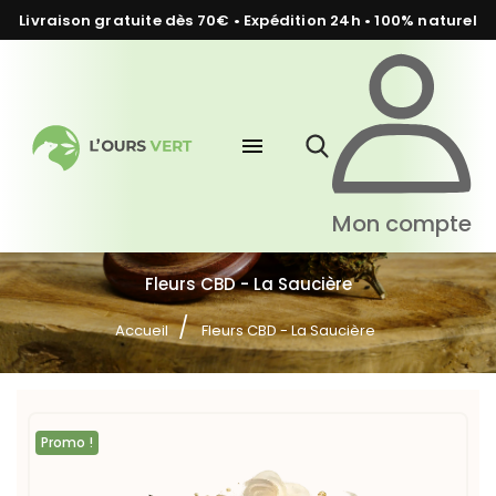
Livraison gratuite dès 70€ • Expédition 24h • 100% naturel
menu
Mon compte
Fleurs CBD - La Saucière
Accueil
Fleurs CBD - La Saucière
Promo !