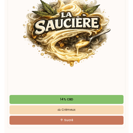
14% CBD
🍰 Crémeux

🍭 Sucré