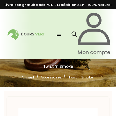
Livraison gratuite dès 70€ • Expédition 24h • 100% naturel
menu
Mon compte
Twist ‘n Smoke
Accueil
Accessoires
Twist ‘n Smoke