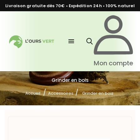
Livraison gratuite dès 70€ • Expédition 24h • 100% naturel
menu
Mon compte
Grinder en bois
Accueil
Accessoires
Grinder en bois