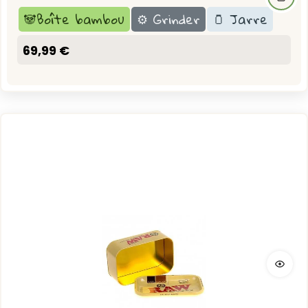
🐼Boîte bambou
⚙️ Grinder
🫙 Jarre
69,99 €